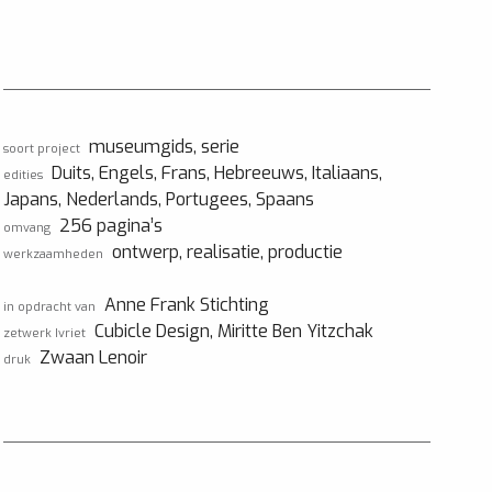
museumgids, serie
soort project
Duits, Engels, Frans, Hebreeuws, Italiaans,
edities
Japans, Nederlands, Portugees, Spaans
256 pagina’s
omvang
ontwerp, realisatie, productie
werkzaamheden
Anne Frank Stichting
in opdracht van
Cubicle Design, Miritte Ben Yitzchak
zetwerk Ivriet
Zwaan Lenoir
druk