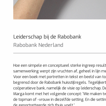
Leiderschap bij de Rabobank
Rabobank Nederland
Hoe een simpele en conceptueel sterke ingreep resulte
samenwerking werpt zijn vruchten af, geheel in lijn m
Voor een boek met portretten in tekst en beeld van t
begrensd door de Rabobank huisstijlregels. Tegelijke
coöperatieve bank, namelijk de visie op leiderschap. 
Marga komt met het volgende concept: ‘We maken twee
de topman of -vrouw in diezelfde setting. En die sett
de geportretteerde zich thuis voelt.’