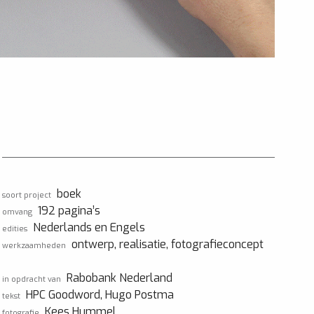
boek
soort project
192 pagina’s
omvang
Nederlands en Engels
edities
ontwerp, realisatie, fotografieconcept
werkzaamheden
Rabobank Nederland
in opdracht van
HPC Goodword, Hugo Postma
tekst
Kees Hummel
fotografie