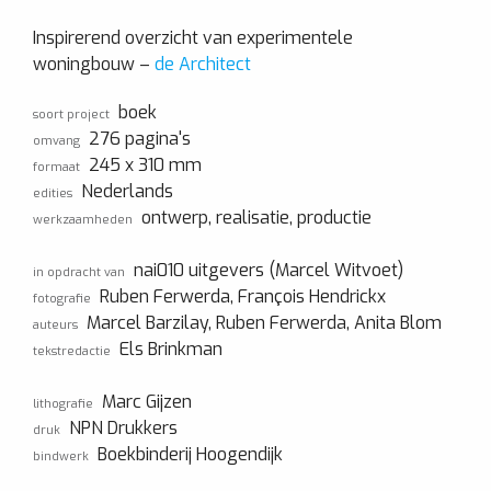
Inspirerend overzicht van experimentele
woningbouw –
de Architect
boek
soort project
276 pagina's
omvang
245 x 310 mm
formaat
Nederlands
edities
ontwerp, realisatie, productie
werkzaamheden
nai010 uitgevers (Marcel Witvoet)
in opdracht van
Ruben Ferwerda, François Hendrickx
fotografie
Marcel Barzilay, Ruben Ferwerda, Anita Blom
auteurs
Els Brinkman
tekstredactie
Marc Gijzen
lithografie
NPN Drukkers
druk
Boekbinderij Hoogendijk
bindwerk